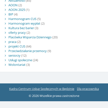
Aktualności
(85)
AOON
(2)
AOON 2025
(1)
BIP
(4)
Harmonogram CUS
(5)
Harmonogram wypłat
(2)
Kultura bez barier
(3)
oferty pracy
(2)
Placówka Wsparcia Dziennego
(20)
praca
(2)
projekt CUS
(64)
Przeciwdziałanie przemocy
(9)
seniorzy
(12)
Usługi społeczne
(24)
Wolontariat
(3)
Kadra Centrum Usług Społecznych w Będzinie
Dla pracownika
© 2026 Wszelkie prawa zastrzeżone