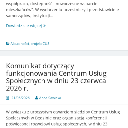
współpraca, dostępność i nowoczesne wsparcie
mieszkańców”. W wydarzeniu uczestniczyli przedstawiciele
samorządów, instytucji…
Oficjalne
Dowiedz się więcej
otwarcie
Centrum
Usług
Aktualności
,
projekt CUS
Społecznych
w
Będzinie
Komunikat dotyczący
i
funkcjonowania Centrum Usług
konferencja
Społecznych w dniu 23 czerwca
poświęcona
rozwojowi
2026 r.
usług
społecznych
21/06/2026
Anna Sawicka
W związku z uroczystym otwarciem siedziby Centrum Usług
Społecznych w Będzinie oraz organizacją konferencji
poświęconej rozwojowi usług społecznych, w dniu 23