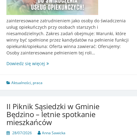
zainteresowane zatrudnieniem jako osoby do świadczenia
usług opiekuńczych przy osobach starszych i
niesamodzielnych. Zakres zadań obejmuje: Warunki, które
winny być spełnione przez kandydatów na pełnienie funkcji
opiekunki/opiekuna: Oferta winna zawierać: Oferujemy:
Osoby zainteresowane pełnieniem tej roli…
Poszukiwane
Dowiedz się więcej
osoby
do
świadczenia
Aktualności
,
praca
usług
opiekuńczych
II Piknik Sąsiedzki w Gminie
Będzino – letnie spotkanie
mieszkańców
28/07/2026
Anna Sawicka