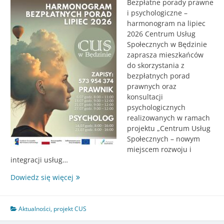
Bezpłatne porady prawne
i psychologiczne –
harmonogram na lipiec
2026 Centrum Usług
Społecznych w Będzinie
zaprasza mieszkańców
do skorzystania z
bezpłatnych porad
prawnych oraz
konsultacji
psychologicznych
realizowanych w ramach
projektu „Centrum Usług
Społecznych – nowym
miejscem rozwoju i
integracji usług…
Bezpłatne
Dowiedz się więcej
porady
LIPIEC
2026
Aktualności
,
projekt CUS