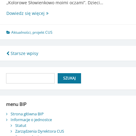
„Kolorowe Słowienkowo moimi oczami”. Dzieci…
Rodzinna
Dowiedz się więcej
atmosfera,
twórcza
ekspresja
Aktualności
,
projekt CUS
i
wspólna
zabawa
Nawigacja
Starsze wpisy
–
po
Festyn
Rodzinny
wpisach
Szukaj
w
SZUKAJ
Słowienkowie
menu BIP
Strona główna BIP
Informacje o jednostce
Statut
Zarządzenia Dyrektora CUS