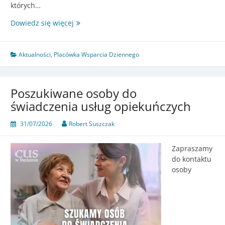
których…
Lipcowe
Dowiedz się więcej
zajęcia
w
Placówce
Aktualności
,
Placówka Wsparcia Dziennego
Wsparcia
Dziennego
w
Poszukiwane osoby do
Tymieniu
świadczenia usług opiekuńczych
–
lato
31/07/2026
Robert Suszczak
pełne
aktywności,
Zapraszamy
kreatywności
do kontaktu
i
osoby
dobrej
zabawy