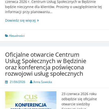
czerwca 2026 r. Centrum Usług Społecznych w Będzinie
będzie nieczynne dla klientów. Prosimy o uwzględnienie tej
informacji przy planowaniu…
Komunikat
Dowiedz się więcej
dotyczący
funkcjonowania
Centrum
Aktualności
Usług
Społecznych
w
Oficjalne otwarcie Centrum
dniu
Usług Społecznych w Będzinie
23
oraz konferencja poświęcona
czerwca
2026
rozwojowi usług społecznych
r.
21/06/2026
Anna Sawicka
23 czerwca 2026 roku
odbędzie się oficjalne
otwarcie siedziby