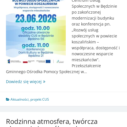
Centrum Usług
Społecznych w Będzinie
po zakończonej
modernizacji budynku
oraz konferencja pn.
„Rozwój usług
społecznych w powiecie
koszalińskim –
współpraca, dostępność i
nowoczesne wsparcie
mieszkańców”.
Przekształcenie
Gminnego Ośrodka Pomocy Społecznej w…
Oficjalne
Dowiedz się więcej
otwarcie
Centrum
Usług
Aktualności
,
projekt CUS
Społecznych
w
Będzinie
Rodzinna atmosfera, twórcza
oraz