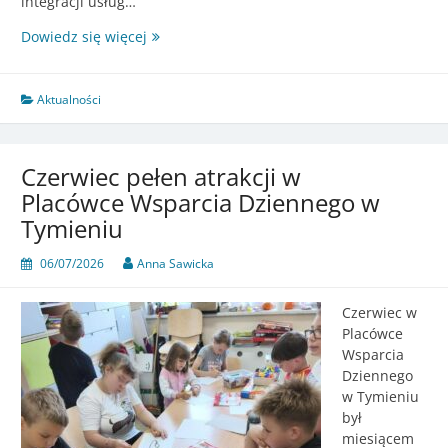
integracji usług…
Bezpłatne
Dowiedz się więcej
porady
SIERPIEŃ
2026
Aktualności
Czerwiec pełen atrakcji w
Placówce Wsparcia Dziennego w
Tymieniu
06/07/2026
Anna Sawicka
Czerwiec w
Placówce
Wsparcia
Dziennego
w Tymieniu
był
miesiącem