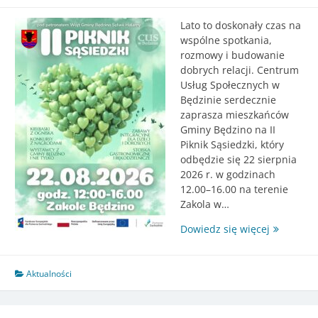
Lato to doskonały czas na
wspólne spotkania,
rozmowy i budowanie
dobrych relacji. Centrum
Usług Społecznych w
Będzinie serdecznie
zaprasza mieszkańców
Gminy Będzino na II
Piknik Sąsiedzki, który
odbędzie się 22 sierpnia
2026 r. w godzinach
12.00–16.00 na terenie
Zakola w…
II
Dowiedz się więcej
Piknik
Sąsiedzki
w
Aktualności
Gminie
Będzino
–