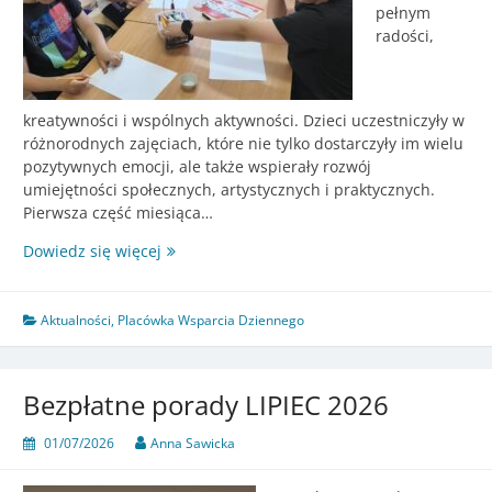
pełnym
radości,
kreatywności i wspólnych aktywności. Dzieci uczestniczyły w
różnorodnych zajęciach, które nie tylko dostarczyły im wielu
pozytywnych emocji, ale także wspierały rozwój
umiejętności społecznych, artystycznych i praktycznych.
Pierwsza część miesiąca…
Czerwiec
Dowiedz się więcej
pełen
atrakcji
w
Aktualności
,
Placówka Wsparcia Dziennego
Placówce
Wsparcia
Dziennego
Bezpłatne porady LIPIEC 2026
w
Tymieniu
01/07/2026
Anna Sawicka