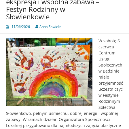
ekspresja i wspólna zabawa –
konferencja
Festyn Rodzinny w
poświęcona
rozwojowi
Słowienkowie
usług
społecznych
11/06/2026
Anna Sawicka
W sobotę 6
czerwca
Centrum
Usług
Społecznych
w Będzinie
miało
przyjemność
uczestniczyć
w Festynie
Rodzinnym
Sołectwa
Słowienkowo, pełnym uśmiechu, dobrej energii i wspólnej
zabawy. W ramach działań Organizatora Społeczności
Lokalnej przygotowano dla najmłodszych zajęcia plastyczne